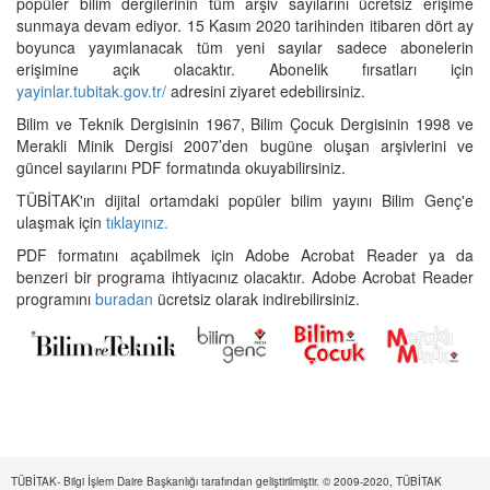
popüler bilim dergilerinin tüm arşiv sayılarını ücretsiz erişime
sunmaya devam ediyor. 15 Kasım 2020 tarihinden itibaren dört ay
boyunca yayımlanacak tüm yeni sayılar sadece abonelerin
erişimine açık olacaktır. Abonelik fırsatları için
yayinlar.tubitak.gov.tr/
adresini ziyaret edebilirsiniz.
Bilim ve Teknik Dergisinin 1967, Bilim Çocuk Dergisinin 1998 ve
Merakli Minik Dergisi 2007’den bugüne oluşan arşivlerini ve
güncel sayılarını PDF formatında okuyabilirsiniz.
TÜBİTAK'ın dijital ortamdaki popüler bilim yayını Bilim Genç'e
ulaşmak için
tıklayınız.
PDF formatını açabilmek için Adobe Acrobat Reader ya da
benzeri bir programa ihtiyacınız olacaktır. Adobe Acrobat Reader
programını
buradan
ücretsiz olarak indirebilirsiniz.
TÜBİTAK- Bilgi İşlem Daire Başkanlığı tarafından geliştirilmiştir. © 2009-2020, TÜBİTAK