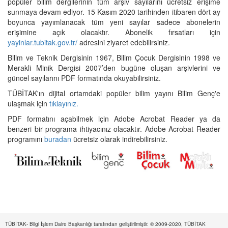
popüler bilim dergilerinin tüm arşiv sayılarını ücretsiz erişime
sunmaya devam ediyor. 15 Kasım 2020 tarihinden itibaren dört ay
boyunca yayımlanacak tüm yeni sayılar sadece abonelerin
erişimine açık olacaktır. Abonelik fırsatları için
yayinlar.tubitak.gov.tr/
adresini ziyaret edebilirsiniz.
Bilim ve Teknik Dergisinin 1967, Bilim Çocuk Dergisinin 1998 ve
Merakli Minik Dergisi 2007’den bugüne oluşan arşivlerini ve
güncel sayılarını PDF formatında okuyabilirsiniz.
TÜBİTAK'ın dijital ortamdaki popüler bilim yayını Bilim Genç'e
ulaşmak için
tıklayınız.
PDF formatını açabilmek için Adobe Acrobat Reader ya da
benzeri bir programa ihtiyacınız olacaktır. Adobe Acrobat Reader
programını
buradan
ücretsiz olarak indirebilirsiniz.
TÜBİTAK- Bilgi İşlem Daire Başkanlığı tarafından geliştirilmiştir. © 2009-2020, TÜBİTAK