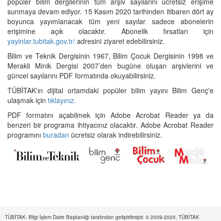
popüler bilim dergilerinin tüm arşiv sayılarını ücretsiz erişime
sunmaya devam ediyor. 15 Kasım 2020 tarihinden itibaren dört ay
boyunca yayımlanacak tüm yeni sayılar sadece abonelerin
erişimine açık olacaktır. Abonelik fırsatları için
yayinlar.tubitak.gov.tr/
adresini ziyaret edebilirsiniz.
Bilim ve Teknik Dergisinin 1967, Bilim Çocuk Dergisinin 1998 ve
Merakli Minik Dergisi 2007’den bugüne oluşan arşivlerini ve
güncel sayılarını PDF formatında okuyabilirsiniz.
TÜBİTAK'ın dijital ortamdaki popüler bilim yayını Bilim Genç'e
ulaşmak için
tıklayınız.
PDF formatını açabilmek için Adobe Acrobat Reader ya da
benzeri bir programa ihtiyacınız olacaktır. Adobe Acrobat Reader
programını
buradan
ücretsiz olarak indirebilirsiniz.
TÜBİTAK- Bilgi İşlem Daire Başkanlığı tarafından geliştirilmiştir. © 2009-2020, TÜBİTAK