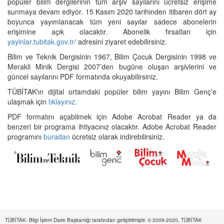
popüler bilim dergilerinin tüm arşiv sayılarını ücretsiz erişime
sunmaya devam ediyor. 15 Kasım 2020 tarihinden itibaren dört ay
boyunca yayımlanacak tüm yeni sayılar sadece abonelerin
erişimine açık olacaktır. Abonelik fırsatları için
yayinlar.tubitak.gov.tr/
adresini ziyaret edebilirsiniz.
Bilim ve Teknik Dergisinin 1967, Bilim Çocuk Dergisinin 1998 ve
Merakli Minik Dergisi 2007’den bugüne oluşan arşivlerini ve
güncel sayılarını PDF formatında okuyabilirsiniz.
TÜBİTAK'ın dijital ortamdaki popüler bilim yayını Bilim Genç'e
ulaşmak için
tıklayınız.
PDF formatını açabilmek için Adobe Acrobat Reader ya da
benzeri bir programa ihtiyacınız olacaktır. Adobe Acrobat Reader
programını
buradan
ücretsiz olarak indirebilirsiniz.
TÜBİTAK- Bilgi İşlem Daire Başkanlığı tarafından geliştirilmiştir. © 2009-2020, TÜBİTAK