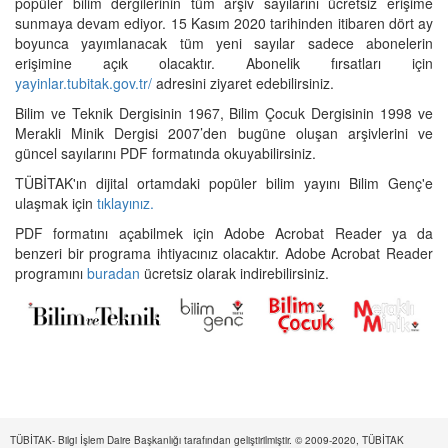
popüler bilim dergilerinin tüm arşiv sayılarını ücretsiz erişime
sunmaya devam ediyor. 15 Kasım 2020 tarihinden itibaren dört ay
boyunca yayımlanacak tüm yeni sayılar sadece abonelerin
erişimine açık olacaktır. Abonelik fırsatları için
yayinlar.tubitak.gov.tr/
adresini ziyaret edebilirsiniz.
Bilim ve Teknik Dergisinin 1967, Bilim Çocuk Dergisinin 1998 ve
Merakli Minik Dergisi 2007’den bugüne oluşan arşivlerini ve
güncel sayılarını PDF formatında okuyabilirsiniz.
TÜBİTAK'ın dijital ortamdaki popüler bilim yayını Bilim Genç'e
ulaşmak için
tıklayınız.
PDF formatını açabilmek için Adobe Acrobat Reader ya da
benzeri bir programa ihtiyacınız olacaktır. Adobe Acrobat Reader
programını
buradan
ücretsiz olarak indirebilirsiniz.
TÜBİTAK- Bilgi İşlem Daire Başkanlığı tarafından geliştirilmiştir. © 2009-2020, TÜBİTAK