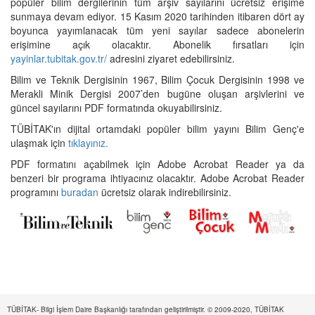
popüler bilim dergilerinin tüm arşiv sayılarını ücretsiz erişime
sunmaya devam ediyor. 15 Kasım 2020 tarihinden itibaren dört ay
boyunca yayımlanacak tüm yeni sayılar sadece abonelerin
erişimine açık olacaktır. Abonelik fırsatları için
yayinlar.tubitak.gov.tr/
adresini ziyaret edebilirsiniz.
Bilim ve Teknik Dergisinin 1967, Bilim Çocuk Dergisinin 1998 ve
Merakli Minik Dergisi 2007’den bugüne oluşan arşivlerini ve
güncel sayılarını PDF formatında okuyabilirsiniz.
TÜBİTAK'ın dijital ortamdaki popüler bilim yayını Bilim Genç'e
ulaşmak için
tıklayınız.
PDF formatını açabilmek için Adobe Acrobat Reader ya da
benzeri bir programa ihtiyacınız olacaktır. Adobe Acrobat Reader
programını
buradan
ücretsiz olarak indirebilirsiniz.
TÜBİTAK- Bilgi İşlem Daire Başkanlığı tarafından geliştirilmiştir. © 2009-2020, TÜBİTAK