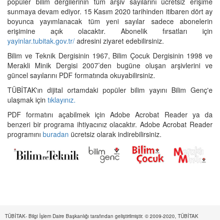
popüler bilim dergilerinin tüm arşiv sayılarını ücretsiz erişime
sunmaya devam ediyor. 15 Kasım 2020 tarihinden itibaren dört ay
boyunca yayımlanacak tüm yeni sayılar sadece abonelerin
erişimine açık olacaktır. Abonelik fırsatları için
yayinlar.tubitak.gov.tr/
adresini ziyaret edebilirsiniz.
Bilim ve Teknik Dergisinin 1967, Bilim Çocuk Dergisinin 1998 ve
Merakli Minik Dergisi 2007’den bugüne oluşan arşivlerini ve
güncel sayılarını PDF formatında okuyabilirsiniz.
TÜBİTAK'ın dijital ortamdaki popüler bilim yayını Bilim Genç'e
ulaşmak için
tıklayınız.
PDF formatını açabilmek için Adobe Acrobat Reader ya da
benzeri bir programa ihtiyacınız olacaktır. Adobe Acrobat Reader
programını
buradan
ücretsiz olarak indirebilirsiniz.
TÜBİTAK- Bilgi İşlem Daire Başkanlığı tarafından geliştirilmiştir. © 2009-2020, TÜBİTAK