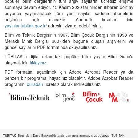
popüler bilim dergilerinin tüm arşiv sayılarını ücretsiz erişime
sunmaya devam ediyor. 15 Kasım 2020 tarihinden itibaren dört ay
boyunca yayımlanacak tüm yeni sayılar sadece abonelerin
erişimine açık olacaktır. Abonelik fırsatları için
yayinlar.tubitak.gov.tr/
adresini ziyaret edebilirsiniz.
Bilim ve Teknik Dergisinin 1967, Bilim Çocuk Dergisinin 1998 ve
Merakli Minik Dergisi 2007’den bugüne oluşan arşivlerini ve
güncel sayılarını PDF formatında okuyabilirsiniz.
TÜBİTAK'ın dijital ortamdaki popüler bilim yayını Bilim Genç'e
ulaşmak için
tıklayınız.
PDF formatını açabilmek için Adobe Acrobat Reader ya da
benzeri bir programa ihtiyacınız olacaktır. Adobe Acrobat Reader
programını
buradan
ücretsiz olarak indirebilirsiniz.
TÜBİTAK- Bilgi İşlem Daire Başkanlığı tarafından geliştirilmiştir. © 2009-2020, TÜBİTAK