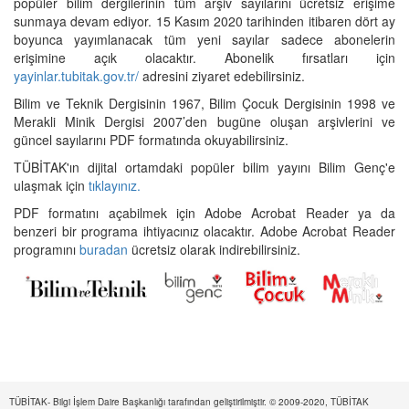
popüler bilim dergilerinin tüm arşiv sayılarını ücretsiz erişime
sunmaya devam ediyor. 15 Kasım 2020 tarihinden itibaren dört ay
boyunca yayımlanacak tüm yeni sayılar sadece abonelerin
erişimine açık olacaktır. Abonelik fırsatları için
yayinlar.tubitak.gov.tr/
adresini ziyaret edebilirsiniz.
Bilim ve Teknik Dergisinin 1967, Bilim Çocuk Dergisinin 1998 ve
Merakli Minik Dergisi 2007’den bugüne oluşan arşivlerini ve
güncel sayılarını PDF formatında okuyabilirsiniz.
TÜBİTAK'ın dijital ortamdaki popüler bilim yayını Bilim Genç'e
ulaşmak için
tıklayınız.
PDF formatını açabilmek için Adobe Acrobat Reader ya da
benzeri bir programa ihtiyacınız olacaktır. Adobe Acrobat Reader
programını
buradan
ücretsiz olarak indirebilirsiniz.
TÜBİTAK- Bilgi İşlem Daire Başkanlığı tarafından geliştirilmiştir. © 2009-2020, TÜBİTAK