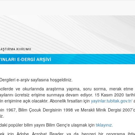
ergileri e-arşiv sayfasına hoşgeldiniz.
cilerde ve okurlarında araştırma yapma, soru sorma, merak etme 
sayılarını ücretsiz erişime sunmaya devam ediyor. 15 Kasım 2020 tari
 erişimine açık olacaktır. Abonelik fırsatları için
yayinlar.tubitak.gov.tr/
a
nin 1967, Bilim Çocuk Dergisinin 1998 ve Merakli Minik Dergisi 2007’
iz.
daki popüler bilim yayını Bilim Genç'e ulaşmak için
tıklayınız.
mek için Adobe Acrobat Reader ya da benzeri bir programa ihtiya