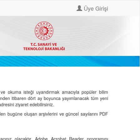
Üye Girişi
ve okuma isteği uyandırmak amacıyla popüler bilim
hinden itibaren dört ay boyunca yayımlanacak tüm yeni
dresini ziyaret edebilirsiniz.
den bugüne oluşan arşivlerini ve güncel sayılarını PDF
cınız olacaktır. Adobe Acrobat Reader programını