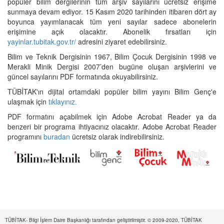
popüler bilim dergilerinin tüm arşiv sayılarını ücretsiz erişime
sunmaya devam ediyor. 15 Kasım 2020 tarihinden itibaren dört ay
boyunca yayımlanacak tüm yeni sayılar sadece abonelerin
erişimine açık olacaktır. Abonelik fırsatları için
yayinlar.tubitak.gov.tr/
adresini ziyaret edebilirsiniz.
Bilim ve Teknik Dergisinin 1967, Bilim Çocuk Dergisinin 1998 ve
Merakli Minik Dergisi 2007’den bugüne oluşan arşivlerini ve
güncel sayılarını PDF formatında okuyabilirsiniz.
TÜBİTAK'ın dijital ortamdaki popüler bilim yayını Bilim Genç'e
ulaşmak için
tıklayınız.
PDF formatını açabilmek için Adobe Acrobat Reader ya da
benzeri bir programa ihtiyacınız olacaktır. Adobe Acrobat Reader
programını
buradan
ücretsiz olarak indirebilirsiniz.
TÜBİTAK- Bilgi İşlem Daire Başkanlığı tarafından geliştirilmiştir. © 2009-2020, TÜBİTAK