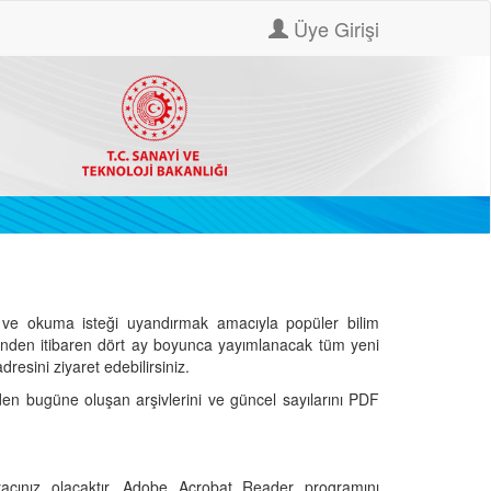
Üye Girişi
ve okuma isteği uyandırmak amacıyla popüler bilim
hinden itibaren dört ay boyunca yayımlanacak tüm yeni
dresini ziyaret edebilirsiniz.
den bugüne oluşan arşivlerini ve güncel sayılarını PDF
cınız olacaktır. Adobe Acrobat Reader programını