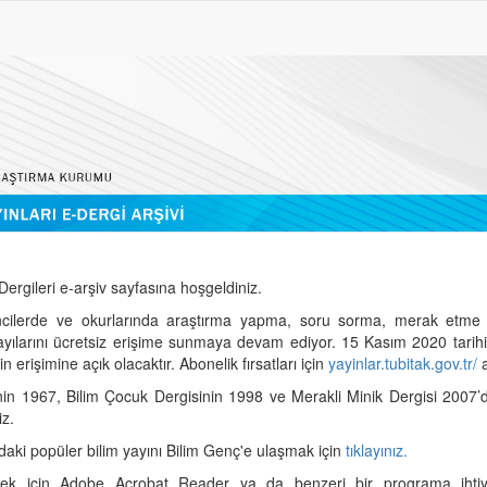
ergileri e-arşiv sayfasına hoşgeldiniz.
cilerde ve okurlarında araştırma yapma, soru sorma, merak etme 
sayılarını ücretsiz erişime sunmaya devam ediyor. 15 Kasım 2020 tari
 erişimine açık olacaktır. Abonelik fırsatları için
yayinlar.tubitak.gov.tr/
a
nin 1967, Bilim Çocuk Dergisinin 1998 ve Merakli Minik Dergisi 2007’
iz.
daki popüler bilim yayını Bilim Genç'e ulaşmak için
tıklayınız.
mek için Adobe Acrobat Reader ya da benzeri bir programa ihtiya