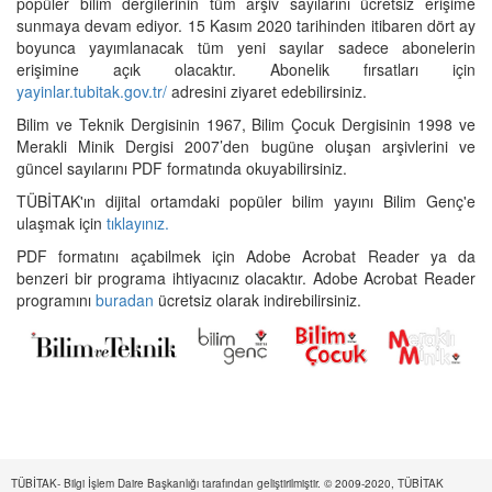
popüler bilim dergilerinin tüm arşiv sayılarını ücretsiz erişime
sunmaya devam ediyor. 15 Kasım 2020 tarihinden itibaren dört ay
boyunca yayımlanacak tüm yeni sayılar sadece abonelerin
erişimine açık olacaktır. Abonelik fırsatları için
yayinlar.tubitak.gov.tr/
adresini ziyaret edebilirsiniz.
Bilim ve Teknik Dergisinin 1967, Bilim Çocuk Dergisinin 1998 ve
Merakli Minik Dergisi 2007’den bugüne oluşan arşivlerini ve
güncel sayılarını PDF formatında okuyabilirsiniz.
TÜBİTAK'ın dijital ortamdaki popüler bilim yayını Bilim Genç'e
ulaşmak için
tıklayınız.
PDF formatını açabilmek için Adobe Acrobat Reader ya da
benzeri bir programa ihtiyacınız olacaktır. Adobe Acrobat Reader
programını
buradan
ücretsiz olarak indirebilirsiniz.
TÜBİTAK- Bilgi İşlem Daire Başkanlığı tarafından geliştirilmiştir. © 2009-2020, TÜBİTAK