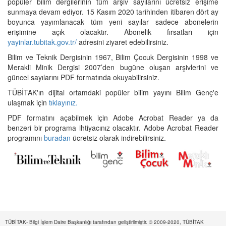
popüler bilim dergilerinin tüm arşiv sayılarını ücretsiz erişime
sunmaya devam ediyor. 15 Kasım 2020 tarihinden itibaren dört ay
boyunca yayımlanacak tüm yeni sayılar sadece abonelerin
erişimine açık olacaktır. Abonelik fırsatları için
yayinlar.tubitak.gov.tr/
adresini ziyaret edebilirsiniz.
Bilim ve Teknik Dergisinin 1967, Bilim Çocuk Dergisinin 1998 ve
Merakli Minik Dergisi 2007’den bugüne oluşan arşivlerini ve
güncel sayılarını PDF formatında okuyabilirsiniz.
TÜBİTAK'ın dijital ortamdaki popüler bilim yayını Bilim Genç'e
ulaşmak için
tıklayınız.
PDF formatını açabilmek için Adobe Acrobat Reader ya da
benzeri bir programa ihtiyacınız olacaktır. Adobe Acrobat Reader
programını
buradan
ücretsiz olarak indirebilirsiniz.
TÜBİTAK- Bilgi İşlem Daire Başkanlığı tarafından geliştirilmiştir. © 2009-2020, TÜBİTAK