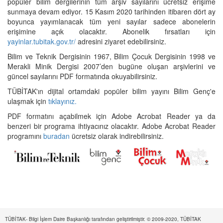
popüler bilim dergilerinin tüm arşiv sayılarını ücretsiz erişime
sunmaya devam ediyor. 15 Kasım 2020 tarihinden itibaren dört ay
boyunca yayımlanacak tüm yeni sayılar sadece abonelerin
erişimine açık olacaktır. Abonelik fırsatları için
yayinlar.tubitak.gov.tr/
adresini ziyaret edebilirsiniz.
Bilim ve Teknik Dergisinin 1967, Bilim Çocuk Dergisinin 1998 ve
Merakli Minik Dergisi 2007’den bugüne oluşan arşivlerini ve
güncel sayılarını PDF formatında okuyabilirsiniz.
TÜBİTAK'ın dijital ortamdaki popüler bilim yayını Bilim Genç'e
ulaşmak için
tıklayınız.
PDF formatını açabilmek için Adobe Acrobat Reader ya da
benzeri bir programa ihtiyacınız olacaktır. Adobe Acrobat Reader
programını
buradan
ücretsiz olarak indirebilirsiniz.
TÜBİTAK- Bilgi İşlem Daire Başkanlığı tarafından geliştirilmiştir. © 2009-2020, TÜBİTAK