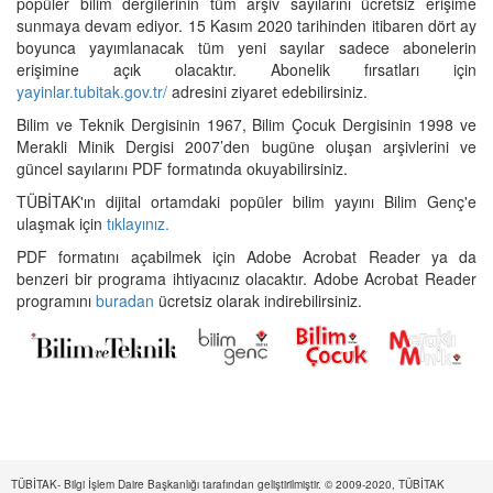
popüler bilim dergilerinin tüm arşiv sayılarını ücretsiz erişime
sunmaya devam ediyor. 15 Kasım 2020 tarihinden itibaren dört ay
boyunca yayımlanacak tüm yeni sayılar sadece abonelerin
erişimine açık olacaktır. Abonelik fırsatları için
yayinlar.tubitak.gov.tr/
adresini ziyaret edebilirsiniz.
Bilim ve Teknik Dergisinin 1967, Bilim Çocuk Dergisinin 1998 ve
Merakli Minik Dergisi 2007’den bugüne oluşan arşivlerini ve
güncel sayılarını PDF formatında okuyabilirsiniz.
TÜBİTAK'ın dijital ortamdaki popüler bilim yayını Bilim Genç'e
ulaşmak için
tıklayınız.
PDF formatını açabilmek için Adobe Acrobat Reader ya da
benzeri bir programa ihtiyacınız olacaktır. Adobe Acrobat Reader
programını
buradan
ücretsiz olarak indirebilirsiniz.
TÜBİTAK- Bilgi İşlem Daire Başkanlığı tarafından geliştirilmiştir. © 2009-2020, TÜBİTAK