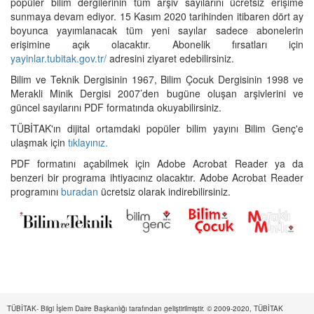
popüler bilim dergilerinin tüm arşiv sayılarını ücretsiz erişime
sunmaya devam ediyor. 15 Kasım 2020 tarihinden itibaren dört ay
boyunca yayımlanacak tüm yeni sayılar sadece abonelerin
erişimine açık olacaktır. Abonelik fırsatları için
yayinlar.tubitak.gov.tr/
adresini ziyaret edebilirsiniz.
Bilim ve Teknik Dergisinin 1967, Bilim Çocuk Dergisinin 1998 ve
Merakli Minik Dergisi 2007’den bugüne oluşan arşivlerini ve
güncel sayılarını PDF formatında okuyabilirsiniz.
TÜBİTAK'ın dijital ortamdaki popüler bilim yayını Bilim Genç'e
ulaşmak için
tıklayınız.
PDF formatını açabilmek için Adobe Acrobat Reader ya da
benzeri bir programa ihtiyacınız olacaktır. Adobe Acrobat Reader
programını
buradan
ücretsiz olarak indirebilirsiniz.
TÜBİTAK- Bilgi İşlem Daire Başkanlığı tarafından geliştirilmiştir. © 2009-2020, TÜBİTAK