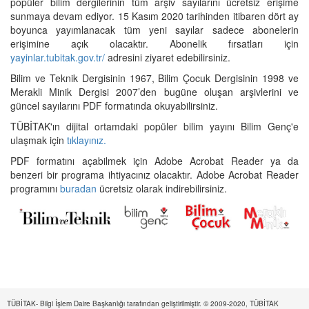
popüler bilim dergilerinin tüm arşiv sayılarını ücretsiz erişime
sunmaya devam ediyor. 15 Kasım 2020 tarihinden itibaren dört ay
boyunca yayımlanacak tüm yeni sayılar sadece abonelerin
erişimine açık olacaktır. Abonelik fırsatları için
yayinlar.tubitak.gov.tr/
adresini ziyaret edebilirsiniz.
Bilim ve Teknik Dergisinin 1967, Bilim Çocuk Dergisinin 1998 ve
Merakli Minik Dergisi 2007’den bugüne oluşan arşivlerini ve
güncel sayılarını PDF formatında okuyabilirsiniz.
TÜBİTAK'ın dijital ortamdaki popüler bilim yayını Bilim Genç'e
ulaşmak için
tıklayınız.
PDF formatını açabilmek için Adobe Acrobat Reader ya da
benzeri bir programa ihtiyacınız olacaktır. Adobe Acrobat Reader
programını
buradan
ücretsiz olarak indirebilirsiniz.
TÜBİTAK- Bilgi İşlem Daire Başkanlığı tarafından geliştirilmiştir. © 2009-2020, TÜBİTAK