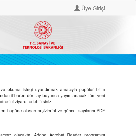
Üye Girişi
ve okuma isteği uyandırmak amacıyla popüler bilim
hinden itibaren dört ay boyunca yayımlanacak tüm yeni
dresini ziyaret edebilirsiniz.
den bugüne oluşan arşivlerini ve güncel sayılarını PDF
cınız olacaktır. Adobe Acrobat Reader programını