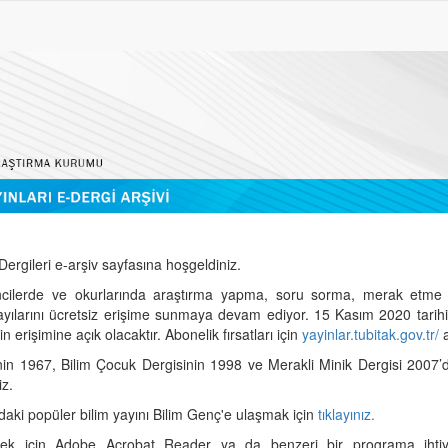
ergileri e-arşiv sayfasına hoşgeldiniz.
cilerde ve okurlarında araştırma yapma, soru sorma, merak etme 
sayılarını ücretsiz erişime sunmaya devam ediyor. 15 Kasım 2020 tari
 erişimine açık olacaktır. Abonelik fırsatları için
yayinlar.tubitak.gov.tr/
a
nin 1967, Bilim Çocuk Dergisinin 1998 ve Merakli Minik Dergisi 2007’
iz.
daki popüler bilim yayını Bilim Genç'e ulaşmak için
tıklayınız.
mek için Adobe Acrobat Reader ya da benzeri bir programa ihtiya