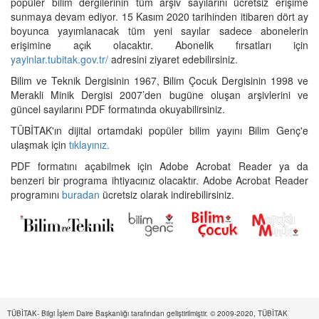
popüler bilim dergilerinin tüm arşiv sayılarını ücretsiz erişime
sunmaya devam ediyor. 15 Kasım 2020 tarihinden itibaren dört ay
boyunca yayımlanacak tüm yeni sayılar sadece abonelerin
erişimine açık olacaktır. Abonelik fırsatları için
yayinlar.tubitak.gov.tr/
adresini ziyaret edebilirsiniz.
Bilim ve Teknik Dergisinin 1967, Bilim Çocuk Dergisinin 1998 ve
Merakli Minik Dergisi 2007’den bugüne oluşan arşivlerini ve
güncel sayılarını PDF formatında okuyabilirsiniz.
TÜBİTAK'ın dijital ortamdaki popüler bilim yayını Bilim Genç'e
ulaşmak için
tıklayınız.
PDF formatını açabilmek için Adobe Acrobat Reader ya da
benzeri bir programa ihtiyacınız olacaktır. Adobe Acrobat Reader
programını
buradan
ücretsiz olarak indirebilirsiniz.
TÜBİTAK- Bilgi İşlem Daire Başkanlığı tarafından geliştirilmiştir. © 2009-2020, TÜBİTAK