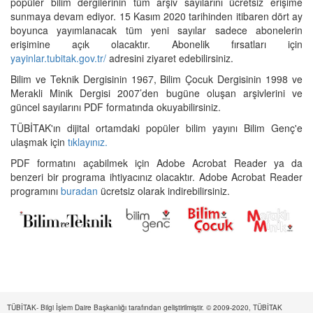
popüler bilim dergilerinin tüm arşiv sayılarını ücretsiz erişime
sunmaya devam ediyor. 15 Kasım 2020 tarihinden itibaren dört ay
boyunca yayımlanacak tüm yeni sayılar sadece abonelerin
erişimine açık olacaktır. Abonelik fırsatları için
yayinlar.tubitak.gov.tr/
adresini ziyaret edebilirsiniz.
Bilim ve Teknik Dergisinin 1967, Bilim Çocuk Dergisinin 1998 ve
Merakli Minik Dergisi 2007’den bugüne oluşan arşivlerini ve
güncel sayılarını PDF formatında okuyabilirsiniz.
TÜBİTAK'ın dijital ortamdaki popüler bilim yayını Bilim Genç'e
ulaşmak için
tıklayınız.
PDF formatını açabilmek için Adobe Acrobat Reader ya da
benzeri bir programa ihtiyacınız olacaktır. Adobe Acrobat Reader
programını
buradan
ücretsiz olarak indirebilirsiniz.
TÜBİTAK- Bilgi İşlem Daire Başkanlığı tarafından geliştirilmiştir. © 2009-2020, TÜBİTAK