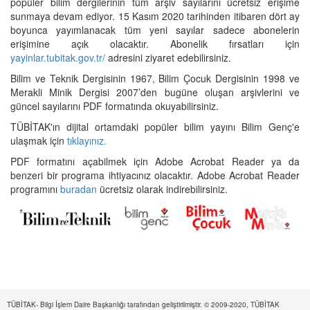
popüler bilim dergilerinin tüm arşiv sayılarını ücretsiz erişime
sunmaya devam ediyor. 15 Kasım 2020 tarihinden itibaren dört ay
boyunca yayımlanacak tüm yeni sayılar sadece abonelerin
erişimine açık olacaktır. Abonelik fırsatları için
yayinlar.tubitak.gov.tr/
adresini ziyaret edebilirsiniz.
Bilim ve Teknik Dergisinin 1967, Bilim Çocuk Dergisinin 1998 ve
Merakli Minik Dergisi 2007’den bugüne oluşan arşivlerini ve
güncel sayılarını PDF formatında okuyabilirsiniz.
TÜBİTAK'ın dijital ortamdaki popüler bilim yayını Bilim Genç'e
ulaşmak için
tıklayınız.
PDF formatını açabilmek için Adobe Acrobat Reader ya da
benzeri bir programa ihtiyacınız olacaktır. Adobe Acrobat Reader
programını
buradan
ücretsiz olarak indirebilirsiniz.
TÜBİTAK- Bilgi İşlem Daire Başkanlığı tarafından geliştirilmiştir. © 2009-2020, TÜBİTAK