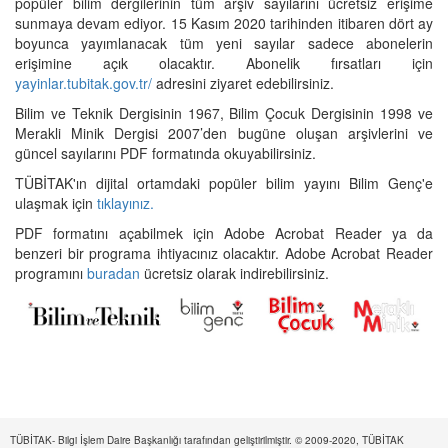
popüler bilim dergilerinin tüm arşiv sayılarını ücretsiz erişime
sunmaya devam ediyor. 15 Kasım 2020 tarihinden itibaren dört ay
boyunca yayımlanacak tüm yeni sayılar sadece abonelerin
erişimine açık olacaktır. Abonelik fırsatları için
yayinlar.tubitak.gov.tr/
adresini ziyaret edebilirsiniz.
Bilim ve Teknik Dergisinin 1967, Bilim Çocuk Dergisinin 1998 ve
Merakli Minik Dergisi 2007’den bugüne oluşan arşivlerini ve
güncel sayılarını PDF formatında okuyabilirsiniz.
TÜBİTAK'ın dijital ortamdaki popüler bilim yayını Bilim Genç'e
ulaşmak için
tıklayınız.
PDF formatını açabilmek için Adobe Acrobat Reader ya da
benzeri bir programa ihtiyacınız olacaktır. Adobe Acrobat Reader
programını
buradan
ücretsiz olarak indirebilirsiniz.
TÜBİTAK- Bilgi İşlem Daire Başkanlığı tarafından geliştirilmiştir. © 2009-2020, TÜBİTAK