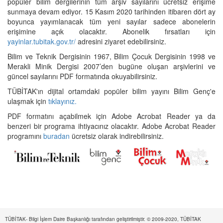
popüler bilim dergilerinin tüm arşiv sayılarını ücretsiz erişime
sunmaya devam ediyor. 15 Kasım 2020 tarihinden itibaren dört ay
boyunca yayımlanacak tüm yeni sayılar sadece abonelerin
erişimine açık olacaktır. Abonelik fırsatları için
yayinlar.tubitak.gov.tr/
adresini ziyaret edebilirsiniz.
Bilim ve Teknik Dergisinin 1967, Bilim Çocuk Dergisinin 1998 ve
Merakli Minik Dergisi 2007’den bugüne oluşan arşivlerini ve
güncel sayılarını PDF formatında okuyabilirsiniz.
TÜBİTAK'ın dijital ortamdaki popüler bilim yayını Bilim Genç'e
ulaşmak için
tıklayınız.
PDF formatını açabilmek için Adobe Acrobat Reader ya da
benzeri bir programa ihtiyacınız olacaktır. Adobe Acrobat Reader
programını
buradan
ücretsiz olarak indirebilirsiniz.
TÜBİTAK- Bilgi İşlem Daire Başkanlığı tarafından geliştirilmiştir. © 2009-2020, TÜBİTAK