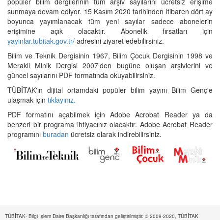
popüler bilim dergilerinin tüm arşiv sayılarını ücretsiz erişime
sunmaya devam ediyor. 15 Kasım 2020 tarihinden itibaren dört ay
boyunca yayımlanacak tüm yeni sayılar sadece abonelerin
erişimine açık olacaktır. Abonelik fırsatları için
yayinlar.tubitak.gov.tr/
adresini ziyaret edebilirsiniz.
Bilim ve Teknik Dergisinin 1967, Bilim Çocuk Dergisinin 1998 ve
Merakli Minik Dergisi 2007’den bugüne oluşan arşivlerini ve
güncel sayılarını PDF formatında okuyabilirsiniz.
TÜBİTAK'ın dijital ortamdaki popüler bilim yayını Bilim Genç'e
ulaşmak için
tıklayınız.
PDF formatını açabilmek için Adobe Acrobat Reader ya da
benzeri bir programa ihtiyacınız olacaktır. Adobe Acrobat Reader
programını
buradan
ücretsiz olarak indirebilirsiniz.
TÜBİTAK- Bilgi İşlem Daire Başkanlığı tarafından geliştirilmiştir. © 2009-2020, TÜBİTAK