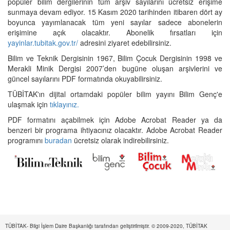
popüler bilim dergilerinin tüm arşiv sayılarını ücretsiz erişime
sunmaya devam ediyor. 15 Kasım 2020 tarihinden itibaren dört ay
boyunca yayımlanacak tüm yeni sayılar sadece abonelerin
erişimine açık olacaktır. Abonelik fırsatları için
yayinlar.tubitak.gov.tr/
adresini ziyaret edebilirsiniz.
Bilim ve Teknik Dergisinin 1967, Bilim Çocuk Dergisinin 1998 ve
Merakli Minik Dergisi 2007’den bugüne oluşan arşivlerini ve
güncel sayılarını PDF formatında okuyabilirsiniz.
TÜBİTAK'ın dijital ortamdaki popüler bilim yayını Bilim Genç'e
ulaşmak için
tıklayınız.
PDF formatını açabilmek için Adobe Acrobat Reader ya da
benzeri bir programa ihtiyacınız olacaktır. Adobe Acrobat Reader
programını
buradan
ücretsiz olarak indirebilirsiniz.
TÜBİTAK- Bilgi İşlem Daire Başkanlığı tarafından geliştirilmiştir. © 2009-2020, TÜBİTAK