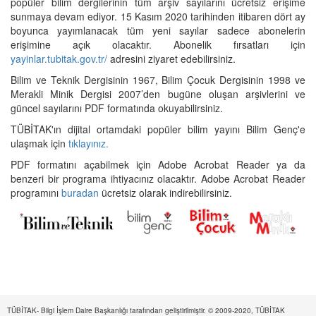
popüler bilim dergilerinin tüm arşiv sayılarını ücretsiz erişime
sunmaya devam ediyor. 15 Kasım 2020 tarihinden itibaren dört ay
boyunca yayımlanacak tüm yeni sayılar sadece abonelerin
erişimine açık olacaktır. Abonelik fırsatları için
yayinlar.tubitak.gov.tr/
adresini ziyaret edebilirsiniz.
Bilim ve Teknik Dergisinin 1967, Bilim Çocuk Dergisinin 1998 ve
Merakli Minik Dergisi 2007’den bugüne oluşan arşivlerini ve
güncel sayılarını PDF formatında okuyabilirsiniz.
TÜBİTAK'ın dijital ortamdaki popüler bilim yayını Bilim Genç'e
ulaşmak için
tıklayınız.
PDF formatını açabilmek için Adobe Acrobat Reader ya da
benzeri bir programa ihtiyacınız olacaktır. Adobe Acrobat Reader
programını
buradan
ücretsiz olarak indirebilirsiniz.
TÜBİTAK- Bilgi İşlem Daire Başkanlığı tarafından geliştirilmiştir. © 2009-2020, TÜBİTAK