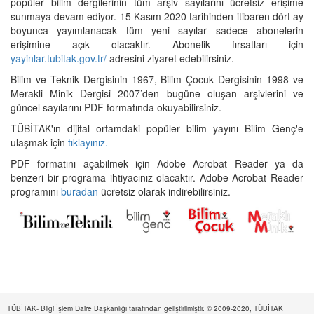
popüler bilim dergilerinin tüm arşiv sayılarını ücretsiz erişime
sunmaya devam ediyor. 15 Kasım 2020 tarihinden itibaren dört ay
boyunca yayımlanacak tüm yeni sayılar sadece abonelerin
erişimine açık olacaktır. Abonelik fırsatları için
yayinlar.tubitak.gov.tr/
adresini ziyaret edebilirsiniz.
Bilim ve Teknik Dergisinin 1967, Bilim Çocuk Dergisinin 1998 ve
Merakli Minik Dergisi 2007’den bugüne oluşan arşivlerini ve
güncel sayılarını PDF formatında okuyabilirsiniz.
TÜBİTAK'ın dijital ortamdaki popüler bilim yayını Bilim Genç'e
ulaşmak için
tıklayınız.
PDF formatını açabilmek için Adobe Acrobat Reader ya da
benzeri bir programa ihtiyacınız olacaktır. Adobe Acrobat Reader
programını
buradan
ücretsiz olarak indirebilirsiniz.
TÜBİTAK- Bilgi İşlem Daire Başkanlığı tarafından geliştirilmiştir. © 2009-2020, TÜBİTAK