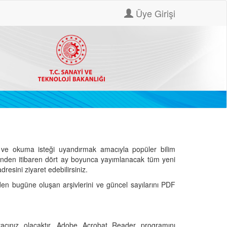
Üye Girişi
ve okuma isteği uyandırmak amacıyla popüler bilim
hinden itibaren dört ay boyunca yayımlanacak tüm yeni
dresini ziyaret edebilirsiniz.
den bugüne oluşan arşivlerini ve güncel sayılarını PDF
cınız olacaktır. Adobe Acrobat Reader programını