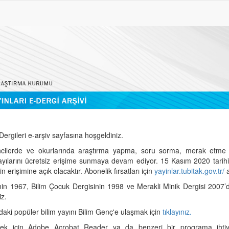
ergileri e-arşiv sayfasına hoşgeldiniz.
cilerde ve okurlarında araştırma yapma, soru sorma, merak etme 
sayılarını ücretsiz erişime sunmaya devam ediyor. 15 Kasım 2020 tari
 erişimine açık olacaktır. Abonelik fırsatları için
yayinlar.tubitak.gov.tr/
a
nin 1967, Bilim Çocuk Dergisinin 1998 ve Merakli Minik Dergisi 2007’
iz.
daki popüler bilim yayını Bilim Genç'e ulaşmak için
tıklayınız.
mek için Adobe Acrobat Reader ya da benzeri bir programa ihtiya