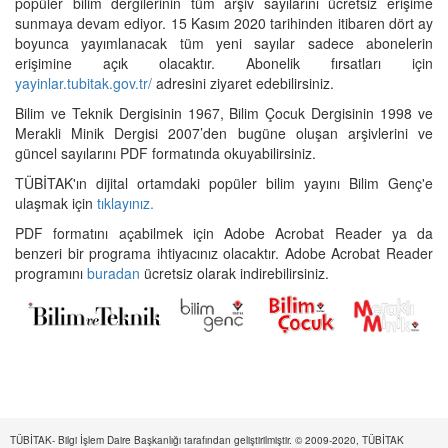
popüler bilim dergilerinin tüm arşiv sayılarını ücretsiz erişime
sunmaya devam ediyor. 15 Kasım 2020 tarihinden itibaren dört ay
boyunca yayımlanacak tüm yeni sayılar sadece abonelerin
erişimine açık olacaktır. Abonelik fırsatları için
yayinlar.tubitak.gov.tr/
adresini ziyaret edebilirsiniz.
Bilim ve Teknik Dergisinin 1967, Bilim Çocuk Dergisinin 1998 ve
Merakli Minik Dergisi 2007’den bugüne oluşan arşivlerini ve
güncel sayılarını PDF formatında okuyabilirsiniz.
TÜBİTAK'ın dijital ortamdaki popüler bilim yayını Bilim Genç'e
ulaşmak için
tıklayınız.
PDF formatını açabilmek için Adobe Acrobat Reader ya da
benzeri bir programa ihtiyacınız olacaktır. Adobe Acrobat Reader
programını
buradan
ücretsiz olarak indirebilirsiniz.
TÜBİTAK- Bilgi İşlem Daire Başkanlığı tarafından geliştirilmiştir. © 2009-2020, TÜBİTAK