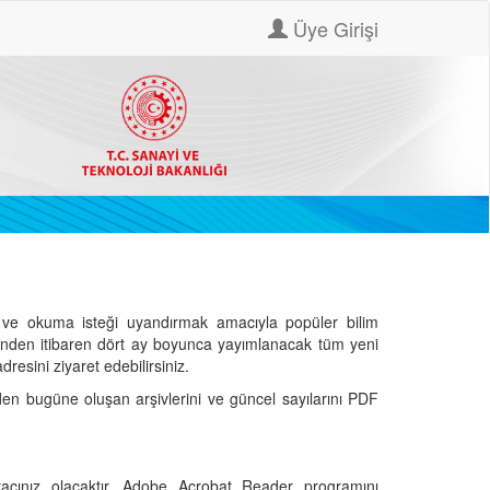
Üye Girişi
ve okuma isteği uyandırmak amacıyla popüler bilim
hinden itibaren dört ay boyunca yayımlanacak tüm yeni
dresini ziyaret edebilirsiniz.
den bugüne oluşan arşivlerini ve güncel sayılarını PDF
cınız olacaktır. Adobe Acrobat Reader programını