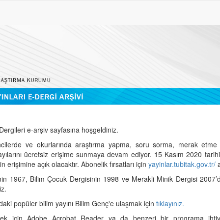
ergileri e-arşiv sayfasına hoşgeldiniz.
cilerde ve okurlarında araştırma yapma, soru sorma, merak etme 
sayılarını ücretsiz erişime sunmaya devam ediyor. 15 Kasım 2020 tari
 erişimine açık olacaktır. Abonelik fırsatları için
yayinlar.tubitak.gov.tr/
a
nin 1967, Bilim Çocuk Dergisinin 1998 ve Merakli Minik Dergisi 2007’
iz.
daki popüler bilim yayını Bilim Genç'e ulaşmak için
tıklayınız.
mek için Adobe Acrobat Reader ya da benzeri bir programa ihtiya