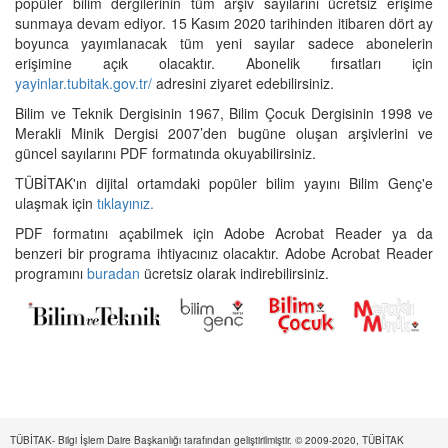
popüler bilim dergilerinin tüm arşiv sayılarını ücretsiz erişime
sunmaya devam ediyor. 15 Kasım 2020 tarihinden itibaren dört ay
boyunca yayımlanacak tüm yeni sayılar sadece abonelerin
erişimine açık olacaktır. Abonelik fırsatları için
yayinlar.tubitak.gov.tr/
adresini ziyaret edebilirsiniz.
Bilim ve Teknik Dergisinin 1967, Bilim Çocuk Dergisinin 1998 ve
Merakli Minik Dergisi 2007’den bugüne oluşan arşivlerini ve
güncel sayılarını PDF formatında okuyabilirsiniz.
TÜBİTAK'ın dijital ortamdaki popüler bilim yayını Bilim Genç'e
ulaşmak için
tıklayınız.
PDF formatını açabilmek için Adobe Acrobat Reader ya da
benzeri bir programa ihtiyacınız olacaktır. Adobe Acrobat Reader
programını
buradan
ücretsiz olarak indirebilirsiniz.
TÜBİTAK- Bilgi İşlem Daire Başkanlığı tarafından geliştirilmiştir. © 2009-2020, TÜBİTAK