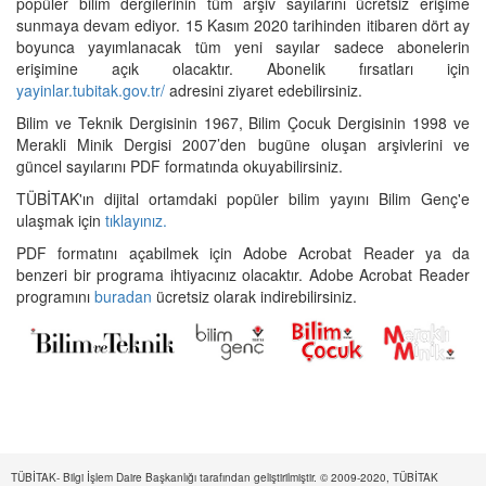
popüler bilim dergilerinin tüm arşiv sayılarını ücretsiz erişime
sunmaya devam ediyor. 15 Kasım 2020 tarihinden itibaren dört ay
boyunca yayımlanacak tüm yeni sayılar sadece abonelerin
erişimine açık olacaktır. Abonelik fırsatları için
yayinlar.tubitak.gov.tr/
adresini ziyaret edebilirsiniz.
Bilim ve Teknik Dergisinin 1967, Bilim Çocuk Dergisinin 1998 ve
Merakli Minik Dergisi 2007’den bugüne oluşan arşivlerini ve
güncel sayılarını PDF formatında okuyabilirsiniz.
TÜBİTAK'ın dijital ortamdaki popüler bilim yayını Bilim Genç'e
ulaşmak için
tıklayınız.
PDF formatını açabilmek için Adobe Acrobat Reader ya da
benzeri bir programa ihtiyacınız olacaktır. Adobe Acrobat Reader
programını
buradan
ücretsiz olarak indirebilirsiniz.
TÜBİTAK- Bilgi İşlem Daire Başkanlığı tarafından geliştirilmiştir. © 2009-2020, TÜBİTAK