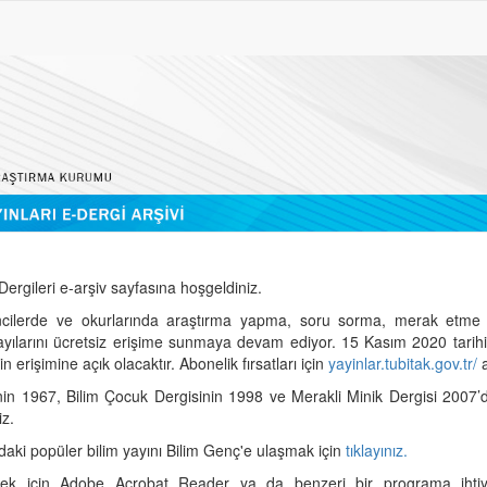
ergileri e-arşiv sayfasına hoşgeldiniz.
cilerde ve okurlarında araştırma yapma, soru sorma, merak etme 
sayılarını ücretsiz erişime sunmaya devam ediyor. 15 Kasım 2020 tari
 erişimine açık olacaktır. Abonelik fırsatları için
yayinlar.tubitak.gov.tr/
a
nin 1967, Bilim Çocuk Dergisinin 1998 ve Merakli Minik Dergisi 2007’
iz.
daki popüler bilim yayını Bilim Genç'e ulaşmak için
tıklayınız.
mek için Adobe Acrobat Reader ya da benzeri bir programa ihtiya