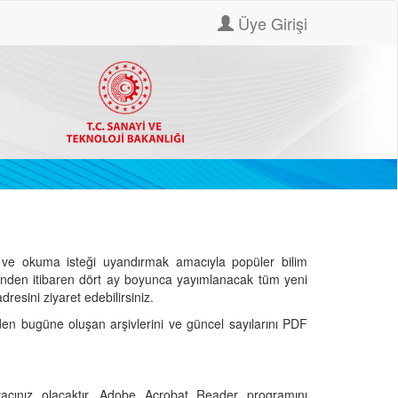
Üye Girişi
ve okuma isteği uyandırmak amacıyla popüler bilim
hinden itibaren dört ay boyunca yayımlanacak tüm yeni
dresini ziyaret edebilirsiniz.
den bugüne oluşan arşivlerini ve güncel sayılarını PDF
cınız olacaktır. Adobe Acrobat Reader programını