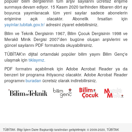
popüler bilim dergilerinin tüm arşiv sayılarını ücretsiz erişime
sunmaya devam ediyor. 15 Kasım 2020 tarihinden itibaren dört ay
boyunca yayımlanacak tüm yeni sayılar sadece abonelerin
erişimine açık olacaktır. Abonelik fırsatları için
yayinlar.tubitak.gov.tr/
adresini ziyaret edebilirsiniz.
Bilim ve Teknik Dergisinin 1967, Bilim Çocuk Dergisinin 1998 ve
Merakli Minik Dergisi 2007’den bugüne oluşan arşivlerini ve
güncel sayılarını PDF formatında okuyabilirsiniz.
TÜBİTAK'ın dijital ortamdaki popüler bilim yayını Bilim Genç'e
ulaşmak için
tıklayınız.
PDF formatını açabilmek için Adobe Acrobat Reader ya da
benzeri bir programa ihtiyacınız olacaktır. Adobe Acrobat Reader
programını
buradan
ücretsiz olarak indirebilirsiniz.
TÜBİTAK- Bilgi İşlem Daire Başkanlığı tarafından geliştirilmiştir. © 2009-2020, TÜBİTAK