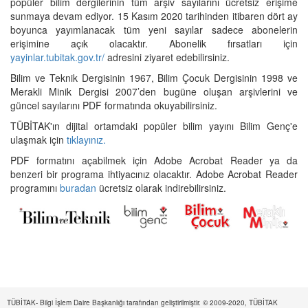
popüler bilim dergilerinin tüm arşiv sayılarını ücretsiz erişime
sunmaya devam ediyor. 15 Kasım 2020 tarihinden itibaren dört ay
boyunca yayımlanacak tüm yeni sayılar sadece abonelerin
erişimine açık olacaktır. Abonelik fırsatları için
yayinlar.tubitak.gov.tr/
adresini ziyaret edebilirsiniz.
Bilim ve Teknik Dergisinin 1967, Bilim Çocuk Dergisinin 1998 ve
Merakli Minik Dergisi 2007’den bugüne oluşan arşivlerini ve
güncel sayılarını PDF formatında okuyabilirsiniz.
TÜBİTAK'ın dijital ortamdaki popüler bilim yayını Bilim Genç'e
ulaşmak için
tıklayınız.
PDF formatını açabilmek için Adobe Acrobat Reader ya da
benzeri bir programa ihtiyacınız olacaktır. Adobe Acrobat Reader
programını
buradan
ücretsiz olarak indirebilirsiniz.
TÜBİTAK- Bilgi İşlem Daire Başkanlığı tarafından geliştirilmiştir. © 2009-2020, TÜBİTAK