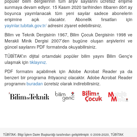
popüler bilim dergilerinin tüm arşiv sayılarını ücretsiz erişime
sunmaya devam ediyor. 15 Kasım 2020 tarihinden itibaren dört ay
boyunca yayımlanacak tüm yeni sayılar sadece abonelerin
erişimine açık olacaktır. Abonelik fırsatları için
yayinlar.tubitak.gov.tr/
adresini ziyaret edebilirsiniz.
Bilim ve Teknik Dergisinin 1967, Bilim Çocuk Dergisinin 1998 ve
Merakli Minik Dergisi 2007’den bugüne oluşan arşivlerini ve
güncel sayılarını PDF formatında okuyabilirsiniz.
TÜBİTAK'ın dijital ortamdaki popüler bilim yayını Bilim Genç'e
ulaşmak için
tıklayınız.
PDF formatını açabilmek için Adobe Acrobat Reader ya da
benzeri bir programa ihtiyacınız olacaktır. Adobe Acrobat Reader
programını
buradan
ücretsiz olarak indirebilirsiniz.
TÜBİTAK- Bilgi İşlem Daire Başkanlığı tarafından geliştirilmiştir. © 2009-2020, TÜBİTAK