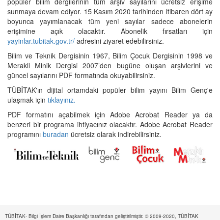
popüler bilim dergilerinin tüm arşiv sayılarını ücretsiz erişime
sunmaya devam ediyor. 15 Kasım 2020 tarihinden itibaren dört ay
boyunca yayımlanacak tüm yeni sayılar sadece abonelerin
erişimine açık olacaktır. Abonelik fırsatları için
yayinlar.tubitak.gov.tr/
adresini ziyaret edebilirsiniz.
Bilim ve Teknik Dergisinin 1967, Bilim Çocuk Dergisinin 1998 ve
Merakli Minik Dergisi 2007’den bugüne oluşan arşivlerini ve
güncel sayılarını PDF formatında okuyabilirsiniz.
TÜBİTAK'ın dijital ortamdaki popüler bilim yayını Bilim Genç'e
ulaşmak için
tıklayınız.
PDF formatını açabilmek için Adobe Acrobat Reader ya da
benzeri bir programa ihtiyacınız olacaktır. Adobe Acrobat Reader
programını
buradan
ücretsiz olarak indirebilirsiniz.
TÜBİTAK- Bilgi İşlem Daire Başkanlığı tarafından geliştirilmiştir. © 2009-2020, TÜBİTAK