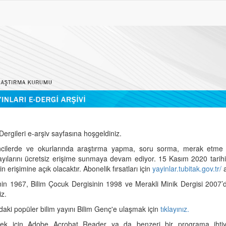
ergileri e-arşiv sayfasına hoşgeldiniz.
cilerde ve okurlarında araştırma yapma, soru sorma, merak etme 
sayılarını ücretsiz erişime sunmaya devam ediyor. 15 Kasım 2020 tari
 erişimine açık olacaktır. Abonelik fırsatları için
yayinlar.tubitak.gov.tr/
a
nin 1967, Bilim Çocuk Dergisinin 1998 ve Merakli Minik Dergisi 2007’
iz.
daki popüler bilim yayını Bilim Genç'e ulaşmak için
tıklayınız.
mek için Adobe Acrobat Reader ya da benzeri bir programa ihtiya