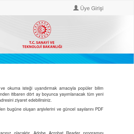
Üye Girişi
ve okuma isteği uyandırmak amacıyla popüler bilim
hinden itibaren dört ay boyunca yayımlanacak tüm yeni
dresini ziyaret edebilirsiniz.
den bugüne oluşan arşivlerini ve güncel sayılarını PDF
cınız olacaktır. Adobe Acrobat Reader programını