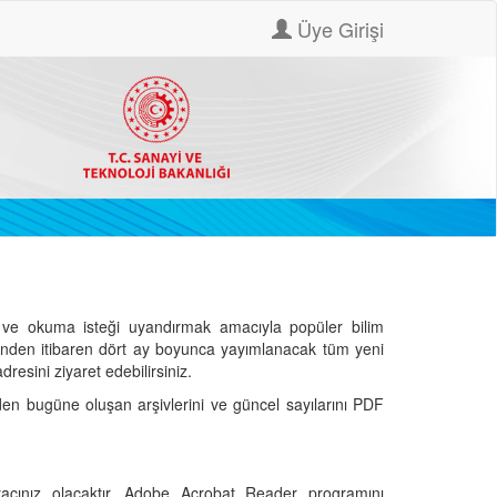
Üye Girişi
ve okuma isteği uyandırmak amacıyla popüler bilim
hinden itibaren dört ay boyunca yayımlanacak tüm yeni
dresini ziyaret edebilirsiniz.
den bugüne oluşan arşivlerini ve güncel sayılarını PDF
cınız olacaktır. Adobe Acrobat Reader programını