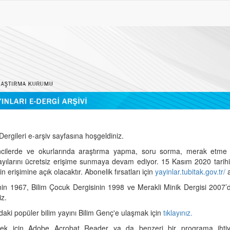
ergileri e-arşiv sayfasına hoşgeldiniz.
cilerde ve okurlarında araştırma yapma, soru sorma, merak etme 
sayılarını ücretsiz erişime sunmaya devam ediyor. 15 Kasım 2020 tari
 erişimine açık olacaktır. Abonelik fırsatları için
yayinlar.tubitak.gov.tr/
a
nin 1967, Bilim Çocuk Dergisinin 1998 ve Merakli Minik Dergisi 2007’
iz.
daki popüler bilim yayını Bilim Genç'e ulaşmak için
tıklayınız.
mek için Adobe Acrobat Reader ya da benzeri bir programa ihtiya