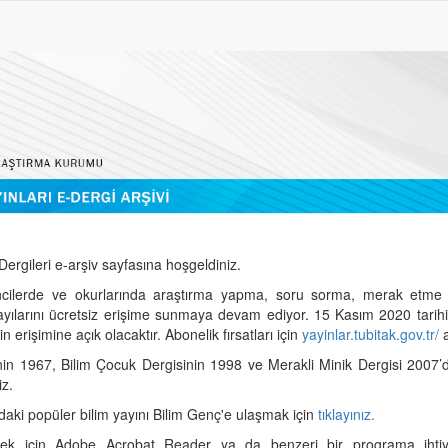
ergileri e-arşiv sayfasına hoşgeldiniz.
cilerde ve okurlarında araştırma yapma, soru sorma, merak etme 
sayılarını ücretsiz erişime sunmaya devam ediyor. 15 Kasım 2020 tari
 erişimine açık olacaktır. Abonelik fırsatları için
yayinlar.tubitak.gov.tr/
a
nin 1967, Bilim Çocuk Dergisinin 1998 ve Merakli Minik Dergisi 2007’
iz.
daki popüler bilim yayını Bilim Genç'e ulaşmak için
tıklayınız.
mek için Adobe Acrobat Reader ya da benzeri bir programa ihtiya