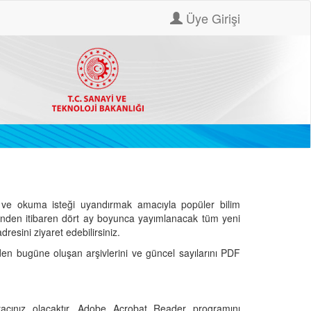
Üye Girişi
ve okuma isteği uyandırmak amacıyla popüler bilim
hinden itibaren dört ay boyunca yayımlanacak tüm yeni
dresini ziyaret edebilirsiniz.
den bugüne oluşan arşivlerini ve güncel sayılarını PDF
cınız olacaktır. Adobe Acrobat Reader programını