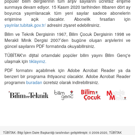
popüler bilim dergilerinin tüm arşiv sayılarını ücretsiz erişime
sunmaya devam ediyor. 15 Kasım 2020 tarihinden itibaren dört ay
boyunca yayımlanacak tüm yeni sayılar sadece abonelerin
erişimine açık olacaktır. Abonelik fırsatları için
yayinlar.tubitak.gov.tr/
adresini ziyaret edebilirsiniz.
Bilim ve Teknik Dergisinin 1967, Bilim Çocuk Dergisinin 1998 ve
Merakli Minik Dergisi 2007’den bugüne oluşan arşivlerini ve
güncel sayılarını PDF formatında okuyabilirsiniz.
TÜBİTAK'ın dijital ortamdaki popüler bilim yayını Bilim Genç'e
ulaşmak için
tıklayınız.
PDF formatını açabilmek için Adobe Acrobat Reader ya da
benzeri bir programa ihtiyacınız olacaktır. Adobe Acrobat Reader
programını
buradan
ücretsiz olarak indirebilirsiniz.
TÜBİTAK- Bilgi İşlem Daire Başkanlığı tarafından geliştirilmiştir. © 2009-2020, TÜBİTAK