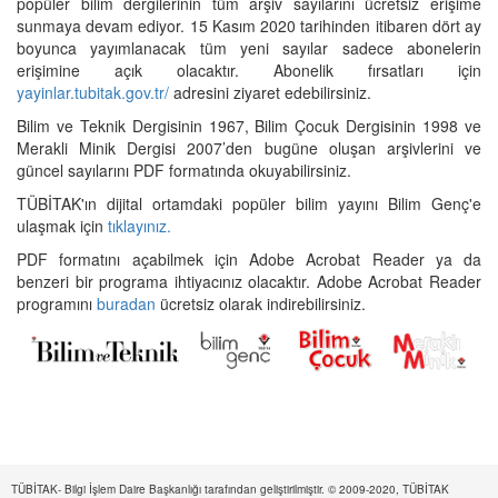
popüler bilim dergilerinin tüm arşiv sayılarını ücretsiz erişime
sunmaya devam ediyor. 15 Kasım 2020 tarihinden itibaren dört ay
boyunca yayımlanacak tüm yeni sayılar sadece abonelerin
erişimine açık olacaktır. Abonelik fırsatları için
yayinlar.tubitak.gov.tr/
adresini ziyaret edebilirsiniz.
Bilim ve Teknik Dergisinin 1967, Bilim Çocuk Dergisinin 1998 ve
Merakli Minik Dergisi 2007’den bugüne oluşan arşivlerini ve
güncel sayılarını PDF formatında okuyabilirsiniz.
TÜBİTAK'ın dijital ortamdaki popüler bilim yayını Bilim Genç'e
ulaşmak için
tıklayınız.
PDF formatını açabilmek için Adobe Acrobat Reader ya da
benzeri bir programa ihtiyacınız olacaktır. Adobe Acrobat Reader
programını
buradan
ücretsiz olarak indirebilirsiniz.
TÜBİTAK- Bilgi İşlem Daire Başkanlığı tarafından geliştirilmiştir. © 2009-2020, TÜBİTAK