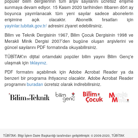
popüler bilim dergilerinin tüm arşiv sayılarını ücretsiz erişime
sunmaya devam ediyor. 15 Kasım 2020 tarihinden itibaren dört ay
boyunca yayımlanacak tüm yeni sayılar sadece abonelerin
erişimine açık olacaktır. Abonelik fırsatları için
yayinlar.tubitak.gov.tr/
adresini ziyaret edebilirsiniz.
Bilim ve Teknik Dergisinin 1967, Bilim Çocuk Dergisinin 1998 ve
Merakli Minik Dergisi 2007’den bugüne oluşan arşivlerini ve
güncel sayılarını PDF formatında okuyabilirsiniz.
TÜBİTAK'ın dijital ortamdaki popüler bilim yayını Bilim Genç'e
ulaşmak için
tıklayınız.
PDF formatını açabilmek için Adobe Acrobat Reader ya da
benzeri bir programa ihtiyacınız olacaktır. Adobe Acrobat Reader
programını
buradan
ücretsiz olarak indirebilirsiniz.
TÜBİTAK- Bilgi İşlem Daire Başkanlığı tarafından geliştirilmiştir. © 2009-2020, TÜBİTAK