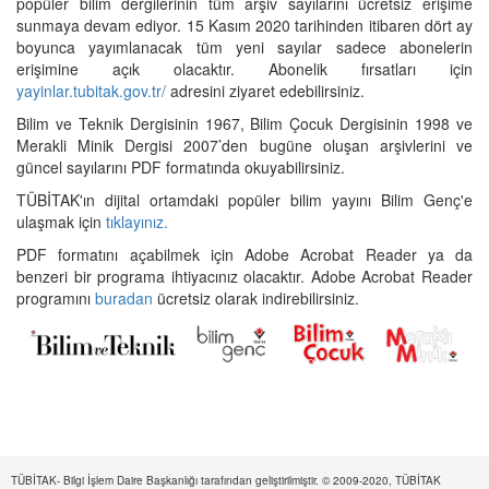
popüler bilim dergilerinin tüm arşiv sayılarını ücretsiz erişime
sunmaya devam ediyor. 15 Kasım 2020 tarihinden itibaren dört ay
boyunca yayımlanacak tüm yeni sayılar sadece abonelerin
erişimine açık olacaktır. Abonelik fırsatları için
yayinlar.tubitak.gov.tr/
adresini ziyaret edebilirsiniz.
Bilim ve Teknik Dergisinin 1967, Bilim Çocuk Dergisinin 1998 ve
Merakli Minik Dergisi 2007’den bugüne oluşan arşivlerini ve
güncel sayılarını PDF formatında okuyabilirsiniz.
TÜBİTAK'ın dijital ortamdaki popüler bilim yayını Bilim Genç'e
ulaşmak için
tıklayınız.
PDF formatını açabilmek için Adobe Acrobat Reader ya da
benzeri bir programa ihtiyacınız olacaktır. Adobe Acrobat Reader
programını
buradan
ücretsiz olarak indirebilirsiniz.
TÜBİTAK- Bilgi İşlem Daire Başkanlığı tarafından geliştirilmiştir. © 2009-2020, TÜBİTAK