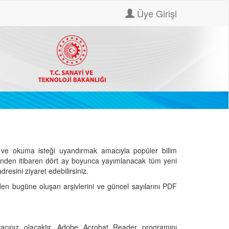
Üye Girişi
ve okuma isteği uyandırmak amacıyla popüler bilim
hinden itibaren dört ay boyunca yayımlanacak tüm yeni
dresini ziyaret edebilirsiniz.
den bugüne oluşan arşivlerini ve güncel sayılarını PDF
cınız olacaktır. Adobe Acrobat Reader programını