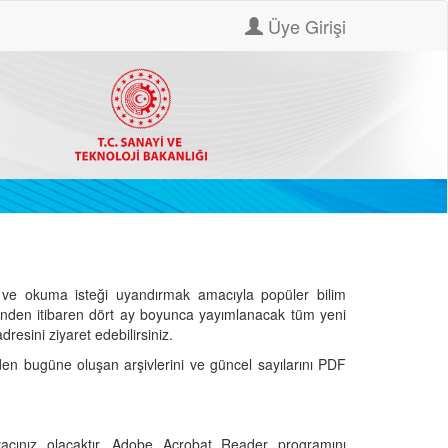
Üye Girişi
ve okuma isteği uyandırmak amacıyla popüler bilim
hinden itibaren dört ay boyunca yayımlanacak tüm yeni
dresini ziyaret edebilirsiniz.
den bugüne oluşan arşivlerini ve güncel sayılarını PDF
cınız olacaktır. Adobe Acrobat Reader programını