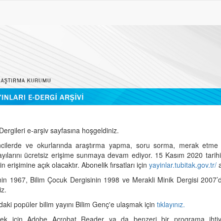
ergileri e-arşiv sayfasına hoşgeldiniz.
cilerde ve okurlarında araştırma yapma, soru sorma, merak etme 
sayılarını ücretsiz erişime sunmaya devam ediyor. 15 Kasım 2020 tari
 erişimine açık olacaktır. Abonelik fırsatları için
yayinlar.tubitak.gov.tr/
a
nin 1967, Bilim Çocuk Dergisinin 1998 ve Merakli Minik Dergisi 2007’
iz.
daki popüler bilim yayını Bilim Genç'e ulaşmak için
tıklayınız.
mek için Adobe Acrobat Reader ya da benzeri bir programa ihtiya