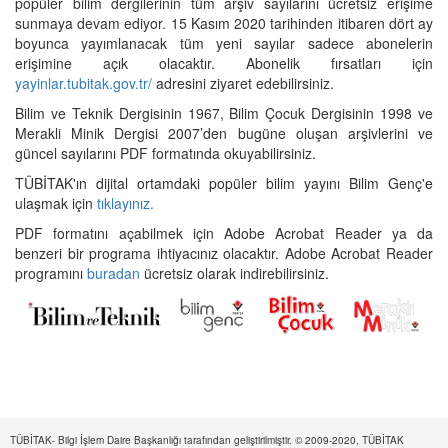
popüler bilim dergilerinin tüm arşiv sayılarını ücretsiz erişime
sunmaya devam ediyor. 15 Kasım 2020 tarihinden itibaren dört ay
boyunca yayımlanacak tüm yeni sayılar sadece abonelerin
erişimine açık olacaktır. Abonelik fırsatları için
yayinlar.tubitak.gov.tr/
adresini ziyaret edebilirsiniz.
Bilim ve Teknik Dergisinin 1967, Bilim Çocuk Dergisinin 1998 ve
Merakli Minik Dergisi 2007’den bugüne oluşan arşivlerini ve
güncel sayılarını PDF formatında okuyabilirsiniz.
TÜBİTAK'ın dijital ortamdaki popüler bilim yayını Bilim Genç'e
ulaşmak için
tıklayınız.
PDF formatını açabilmek için Adobe Acrobat Reader ya da
benzeri bir programa ihtiyacınız olacaktır. Adobe Acrobat Reader
programını
buradan
ücretsiz olarak indirebilirsiniz.
TÜBİTAK- Bilgi İşlem Daire Başkanlığı tarafından geliştirilmiştir. © 2009-2020, TÜBİTAK