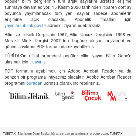
popüler bilim dergilerinin tüm arşiv sayılarını ücretsiz erişime
sunmaya devam ediyor. 15 Kasım 2020 tarihinden itibaren dört ay
boyunca yayımlanacak tüm yeni sayılar sadece abonelerin
erişimine açık olacaktır. Abonelik fırsatları için
yayinlar.tubitak.gov.tr/
adresini ziyaret edebilirsiniz.
Bilim ve Teknik Dergisinin 1967, Bilim Çocuk Dergisinin 1998 ve
Merakli Minik Dergisi 2007’den bugüne oluşan arşivlerini ve
güncel sayılarını PDF formatında okuyabilirsiniz.
TÜBİTAK'ın dijital ortamdaki popüler bilim yayını Bilim Genç'e
ulaşmak için
tıklayınız.
PDF formatını açabilmek için Adobe Acrobat Reader ya da
benzeri bir programa ihtiyacınız olacaktır. Adobe Acrobat Reader
programını
buradan
ücretsiz olarak indirebilirsiniz.
TÜBİTAK- Bilgi İşlem Daire Başkanlığı tarafından geliştirilmiştir. © 2009-2020, TÜBİTAK