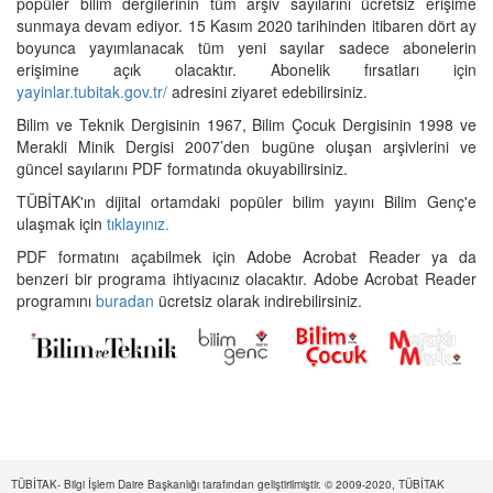
popüler bilim dergilerinin tüm arşiv sayılarını ücretsiz erişime
sunmaya devam ediyor. 15 Kasım 2020 tarihinden itibaren dört ay
boyunca yayımlanacak tüm yeni sayılar sadece abonelerin
erişimine açık olacaktır. Abonelik fırsatları için
yayinlar.tubitak.gov.tr/
adresini ziyaret edebilirsiniz.
Bilim ve Teknik Dergisinin 1967, Bilim Çocuk Dergisinin 1998 ve
Merakli Minik Dergisi 2007’den bugüne oluşan arşivlerini ve
güncel sayılarını PDF formatında okuyabilirsiniz.
TÜBİTAK'ın dijital ortamdaki popüler bilim yayını Bilim Genç'e
ulaşmak için
tıklayınız.
PDF formatını açabilmek için Adobe Acrobat Reader ya da
benzeri bir programa ihtiyacınız olacaktır. Adobe Acrobat Reader
programını
buradan
ücretsiz olarak indirebilirsiniz.
TÜBİTAK- Bilgi İşlem Daire Başkanlığı tarafından geliştirilmiştir. © 2009-2020, TÜBİTAK